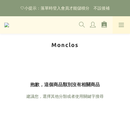
🌟購物滿HKD800即可享香港免運費（不包含手續費）*部分商品
🤍小提示：落單時登入會員才能儲積分　不設後補
除外
‼️2026.1.6 起使用網站新系統！點擊查看舊會員安排‼️
🌟購物滿HKD800即可享香港免運費（不包含手續費）*部分商品
除外
Monclos
抱歉，這個商品類別沒有相關商品
建議您，選擇其他分類或者使用關鍵字搜尋