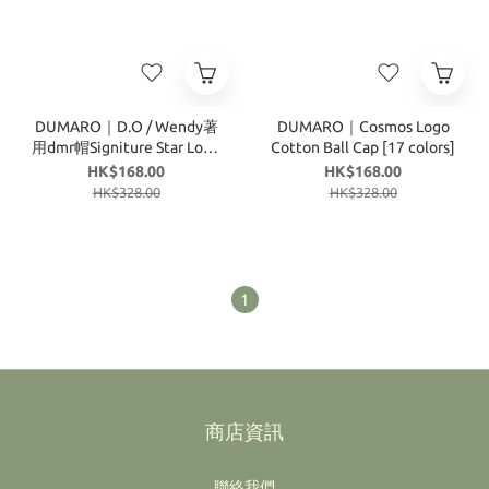
DUMARO｜D.O / Wendy著
DUMARO｜Cosmos Logo
用dmr帽Signiture Star Logo
Cotton Ball Cap [17 colors]
Ball Cap [29 colors]
HK$168.00
HK$168.00
HK$328.00
HK$328.00
1
商店資訊
聯絡我們