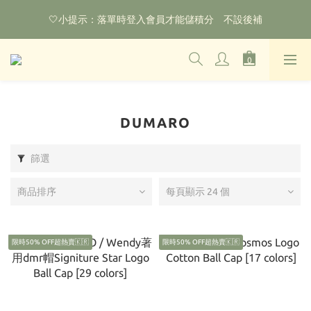
🌟購物滿HKD800即可享香港免運費（不包含手續費）*部分商品
🤍小提示：落單時登入會員才能儲積分　不設後補
除外
‼️2026.1.6 起使用網站新系統！點擊查看舊會員安排‼️
🌟購物滿HKD800即可享香港免運費（不包含手續費）*部分商品
除外
DUMARO
篩選
商品排序
每頁顯示 24 個
限時50% OFF超熱賣🇰🇷
限時50% OFF超熱賣🇰🇷