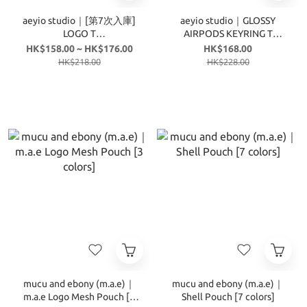
aeyio studio｜[第7次入庫]
aeyio studio｜GLOSSY
LOGO T
AIRPODS KEYRING T
POUCH_NYLON(GLOSSY)_APO3000
POUCH_APO3400 [4
HK$158.00 ~ HK$176.00
HK$168.00
[6 colors]
colors]
HK$218.00
HK$228.00
mucu and ebony (m.a.e)｜
mucu and ebony (m.a.e)｜
m.a.e Logo Mesh Pouch [3
Shell Pouch [7 colors]