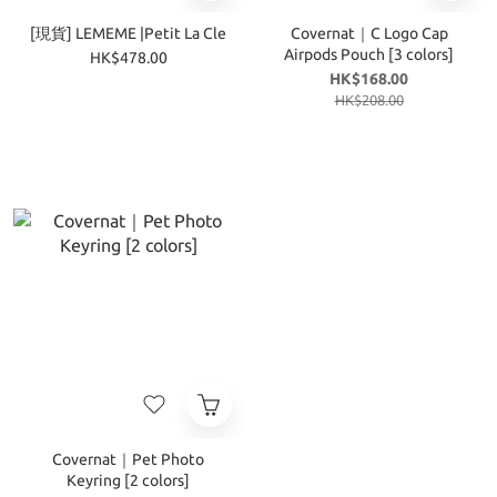
[現貨] LEMEME |Petit La Cle
Covernat｜C Logo Cap
Airpods Pouch [3 colors]
HK$478.00
HK$168.00
HK$208.00
Covernat｜Pet Photo
Keyring [2 colors]