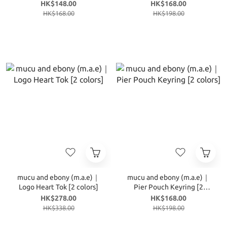
colors]
HK$148.00
HK$168.00
HK$168.00
HK$198.00
mucu and ebony (m.a.e)｜
mucu and ebony (m.a.e)｜
Logo Heart Tok [2 colors]
Pier Pouch Keyring [2
colors]
HK$278.00
HK$168.00
HK$338.00
HK$198.00