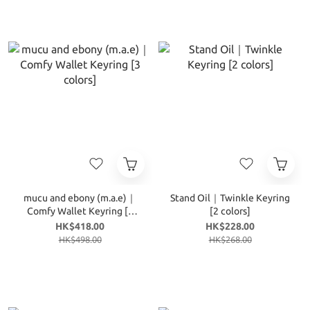
mucu and ebony (m.a.e)｜
Stand Oil｜Twinkle Keyring
Comfy Wallet Keyring [3
[2 colors]
colors]
HK$418.00
HK$228.00
HK$498.00
HK$268.00