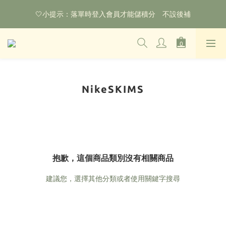
🌟購物滿HKD800即可享香港免運費（不包含手續費）*部分商品
🤍小提示：落單時登入會員才能儲積分　不設後補
除外
‼️2026.1.6 起使用網站新系統！點擊查看舊會員安排‼️
🌟購物滿HKD800即可享香港免運費（不包含手續費）*部分商品
除外
NikeSKIMS
抱歉，這個商品類別沒有相關商品
建議您，選擇其他分類或者使用關鍵字搜尋