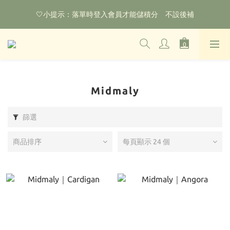
🌟購物滿HKD800即可享香港免運費（不包含手續費）*部分商品
🤍小提示：落單時登入會員才能儲積分　不設後補
除外
‼️2026.1.6 起使用網站新系統！點擊查看舊會員安排‼️
🌟購物滿HKD800即可享香港免運費（不包含手續費）*部分商品
除外
Midmaly
篩選
商品排序
每頁顯示 24 個