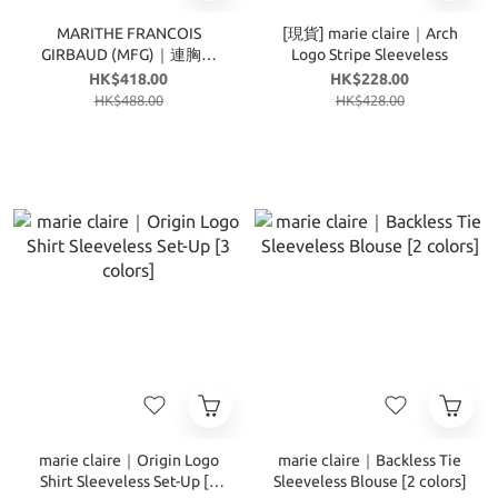
MARITHE FRANCOIS
[現貨] marie claire｜Arch
GIRBAUD (MFG)｜連胸墊
Logo Stripe Sleeveless
MFG46UUT103
HK$418.00
HK$228.00
UNDERWEAR W CLASSIC
HK$488.00
HK$428.00
LOGO RINGER TANK BRA
TOP [3 colors]
marie claire｜Origin Logo
marie claire｜Backless Tie
Shirt Sleeveless Set-Up [3
Sleeveless Blouse [2 colors]