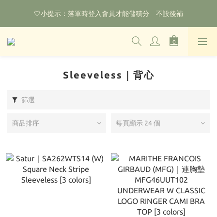
🌟購物滿HKD800即可享香港免運費（不包含手續費）*部分商品
🤍小提示：落單時登入會員才能儲積分　不設後補
除外
‼️2026.1.6 起使用網站新系統！點擊查看舊會員安排‼️
🌟購物滿HKD800即可享香港免運費（不包含手續費）*部分商品
除外
Sleeveless｜背心
篩選
商品排序
每頁顯示 24 個