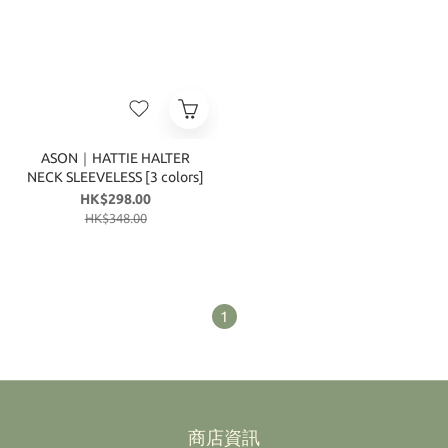
ASON｜HATTIE HALTER
NECK SLEEVELESS [3 colors]
HK$298.00
HK$348.00
1
商店資訊