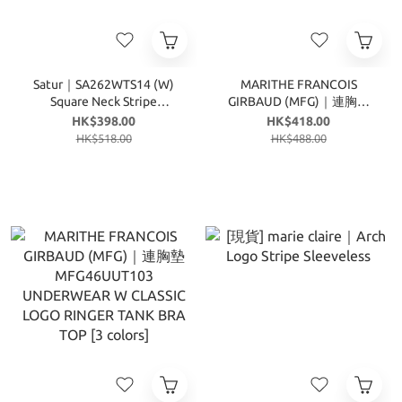
Satur｜SA262WTS14 (W)
MARITHE FRANCOIS
Square Neck Stripe
GIRBAUD (MFG)｜連胸墊
Sleeveless [3 colors]
MFG46UUT102
HK$398.00
HK$418.00
UNDERWEAR W CLASSIC
HK$518.00
HK$488.00
LOGO RINGER CAMI BRA
TOP [3 colors]