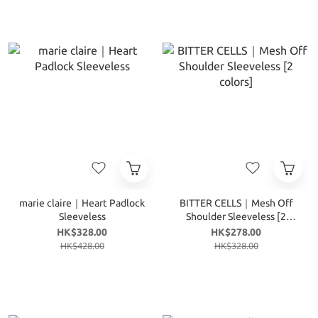
marie claire｜Heart Padlock
BITTER CELLS｜Mesh Off
Sleeveless
Shoulder Sleeveless [2
colors]
HK$328.00
HK$278.00
HK$428.00
HK$328.00