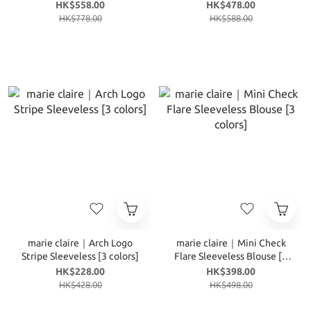
colors]
HK$558.00
HK$478.00
HK$778.00
HK$588.00
marie claire｜Arch Logo
marie claire｜Mini Check
Stripe Sleeveless [3 colors]
Flare Sleeveless Blouse [3
colors]
HK$228.00
HK$398.00
HK$428.00
HK$498.00