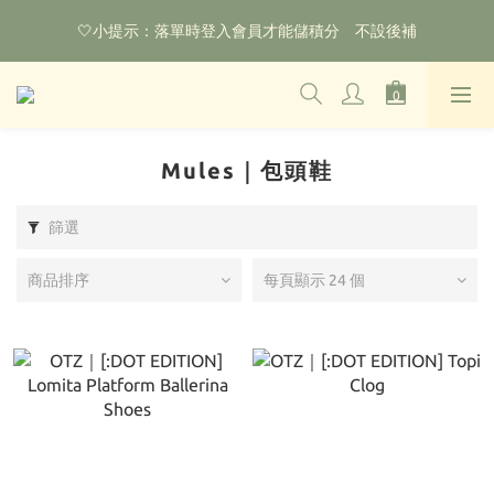
🌟購物滿HKD800即可享香港免運費（不包含手續費）*部分商品
🤍小提示：落單時登入會員才能儲積分　不設後補
除外
‼️2026.1.6 起使用網站新系統！點擊查看舊會員安排‼️
🌟購物滿HKD800即可享香港免運費（不包含手續費）*部分商品
除外
Mules｜包頭鞋
篩選
商品排序
每頁顯示 24 個