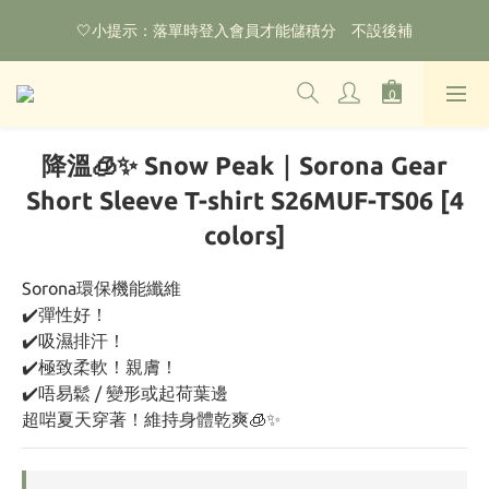
🤍小提示：落單時登入會員才能儲積分　不設後補
🌟購物滿HKD800即可享香港免運費（不包含手續費）*部分商品
除外
‼️2026.1.6 起使用網站新系統！點擊查看舊會員安排‼️
🌟購物滿HKD800即可享香港免運費（不包含手續費）*部分商品
除外
降溫🧊✨ Snow Peak｜Sorona Gear
Short Sleeve T-shirt S26MUF-TS06 [4
colors]
Sorona環保機能纖維
✔️彈性好！
✔️吸濕排汗！
✔️極致柔軟！親膚！
✔️唔易鬆 / 變形或起荷葉邊
超啱夏天穿著！維持身體乾爽🧊✨