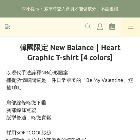
🌟購物滿HKD800即可享香港免運費（不包含手續費）*部分商品
🤍小提示：落單時登入會員才能儲積分　不設後補
除外
‼️2026.1.6 起使用網站新系統！點擊查看舊會員安排‼️
🌟購物滿HKD800即可享香港免運費（不包含手續費）*部分商品
除外
韓國限定 New Balance｜Heart
Graphic T-shirt [4 colors]
以現代手法詮釋NB心形圖案
捕捉激情瞬間這是一件日常穿著的「Be My Valentine」短
袖T卹。
肩部線條略微下垂
胸部線條寬鬆
版型舒適，略微寬鬆
採用SOFTCOOL紗線