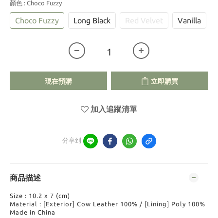
顏色
: Choco Fuzzy
Choco Fuzzy
Long Black
Red Velvet
Vanilla
現在預購
立即購買
加入追蹤清單
分享到
商品描述
Size : 10.2 x 7 (cm)
Material : [Exterior] Cow Leather 100% / [Lining] Poly 100%
Made in China