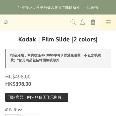
🌟購物滿HKD800即可享香港免運費（不包含手續費）*部分商品
🤍小提示：落單時登入會員才能儲積分　不設後補
除外
‼️2026.1.6 起使用網站新系統！點擊查看舊會員安排‼️
🌟購物滿HKD800即可享香港免運費（不包含手續費）*部分商品
Kodak｜Film Slide [2 colors]
除外
指定分類，🌟購物滿HKD800即可享香港免運費（不包含手續
費）*部分商品包括韓國棉被除外
HK$498.00
HK$398.00
預購商品｜約5-14個工作天到貨。
顏色
: Black