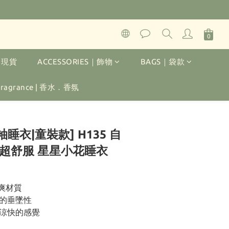
K｜現貨
ACCESSORIES｜飾物
BAGS｜袋款
 Fragrance | 香水．香氛
立即購買
袖睡衣|童裝款] H135 自
天超舒服 星星小花睡衣
涼爽材質
的垂墜性
涼快的感覺