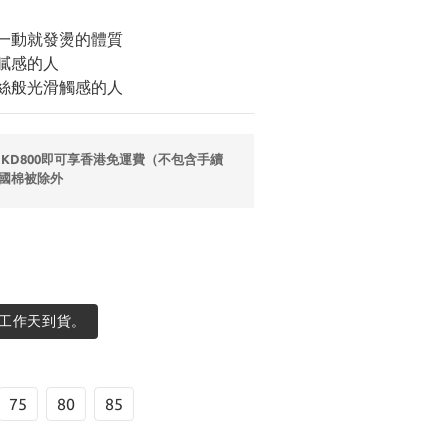
、一動就發燙的體質
膩感的人
如絲般光滑觸感的人
HKD800即可享香港免運費（不包含手續
國棉被除外
個工作天到貨。
75
80
85