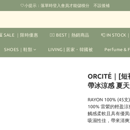
🌟購物滿HKD800即可享香港免運費（不包含手續費）*部分商品除外
🤍小提示：落單時登入會員才能儲積分　不設後補
‼️2026.1.6 起使用網站新系統！點擊查看舊會員安排‼️
🌟購物滿HKD800即可享香港免運費（不包含手續費）*部分商品除外
⏳ SALE ｜限時優惠
❤️‍🔥 BEST｜熱銷商品
📮 IN STOC
SHOES｜鞋類
LIVING | 居家・韓國被
Perfume &
ORCITÉ｜[短
帶冰涼感 夏
RAYON 100% (45支)
100% 雷縈的輕盈
觸感柔軟且具有優異
吸濕性佳，帶來清爽