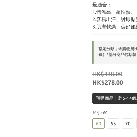
最適合：
1.體溫高、超怕熱
2.容易出汗、討厭黏
3.肌膚乾燥、偏好
指定分類，🌟購物滿
費）*部分商品包括韓
HK$438.00
HK$278.00
預購商品｜約5-14
尺寸
: 60
60
65
70