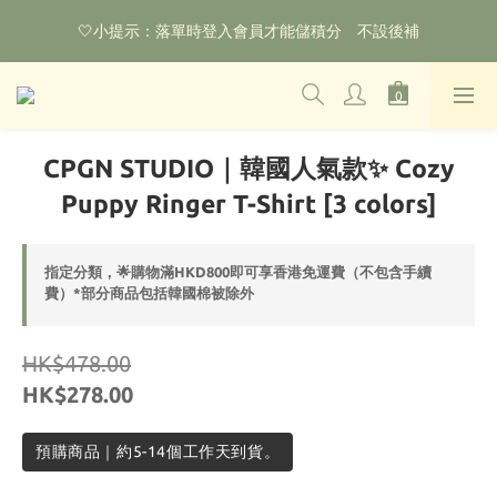
🌟購物滿HKD800即可享香港免運費（不包含手續費）*部分商品
🤍小提示：落單時登入會員才能儲積分　不設後補
除外
‼️2026.1.6 起使用網站新系統！點擊查看舊會員安排‼️
🌟購物滿HKD800即可享香港免運費（不包含手續費）*部分商品
CPGN STUDIO｜韓國人氣款✨ Cozy
除外
Puppy Ringer T-Shirt [3 colors]
指定分類，🌟購物滿HKD800即可享香港免運費（不包含手續
費）*部分商品包括韓國棉被除外
HK$478.00
HK$278.00
預購商品｜約5-14個工作天到貨。