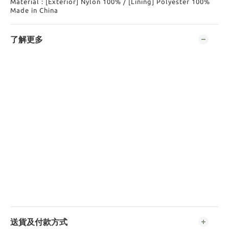
Material : [Exterior] Nylon 100% / [Lining] Polyester 100%
Made in China
了解更多
送貨及付款方式