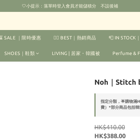
🌟購物滿HKD800即可享香港免運費（不包含手續費）*部分商品除外
🤍小提示：落單時登入會員才能儲積分　不設後補
‼️2026.1.6 起使用網站新系統！點擊查看舊會員安排‼️
🌟購物滿HKD800即可享香港免運費（不包含手續費）*部分商品除外
⏳ SALE ｜限時優惠
❤️‍🔥 BEST｜熱銷商品
📮 IN STOC
SHOES｜鞋類
LIVING | 居家・韓國被
Perfume &
Noh｜Stitch b
指定分類，🌟購物滿
費）*部分商品包括韓
HK$410.00
HK$388.00