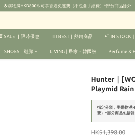
🌟購物滿HKD800即可享香港免運費（不包含手續費）*部分商品除外
🌟購物滿HKD800即可享香港免運費（不包含手續費）*部分商品除外
🤍小提示：落單時登入會員才能儲積分　不設後補
‼️2026.1.6 起使用網站新系統！點擊查看舊會員安排‼️
⏳ SALE ｜限時優惠
❤️‍🔥 BEST｜熱銷商品
📮 IN STOC
🌟購物滿HKD800即可享香港免運費（不包含手續費）*部分商品除外
SHOES｜鞋類
LIVING | 居家・韓國被
Perfume &
Hunter｜[WO
Playmid Rai
指定分類，🌟購物滿
費）*部分商品包括韓
HK$1,398.00