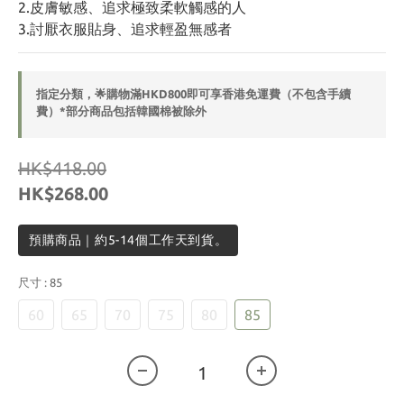
2.皮膚敏感、追求極致柔軟觸感的人
3.討厭衣服貼身、追求輕盈無感者
指定分類，🌟購物滿HKD800即可享香港免運費（不包含手續
費）*部分商品包括韓國棉被除外
HK$418.00
HK$268.00
預購商品｜約5-14個工作天到貨。
尺寸
: 85
60
65
70
75
80
85