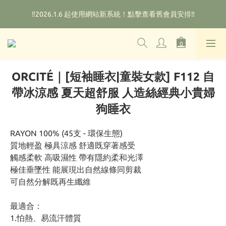
🌟購物滿HKD800即可享香港免運費（不包含手續費）*部分商品
‼️2026.1.6 起使用網站新系統！點擊查看舊會員安排‼️
除外
🌟購物滿HKD800即可享香港免運費（不包含手續費）*部分商品
除外
ORCITÉ｜[短袖睡衣|童裝女款] F112 自
帶冰涼感 夏天超舒服 人造絲經典小貴婦
狗睡衣
RAYON 100% (45支 - 環保生態)
質地輕盈 極具涼感 舒適既穿著感受
觸感柔軟 高吸濕性 帶有隱約柔和光澤
極佳垂墜性 能展現出自然線條同剪裁
可自然分解既再生纖維
最適合：
1.怕熱、易流汗體質