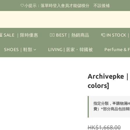
🤍小提示：落單時登入會員才能儲積分　不設後補
🌟購物滿HKD800即可享香港免運費（不包含手續費）*部分商品除外
‼️2026.1.6 起使用網站新系統！點擊查看舊會員安排‼️
🌟購物滿HKD800即可享香港免運費（不包含手續費）*部分商品除外
⏳ SALE ｜限時優惠
❤️‍🔥 BEST｜熱銷商品
📮 IN STOC
SHOES｜鞋類
LIVING | 居家・韓國被
Perfume &
Archivepke｜E
colors]
指定分類，🌟購物滿
費）*部分商品包括韓
HK$1,668.00