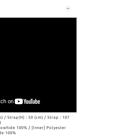
m) / Strap(H) : 50 (cm) / Strap : 107
)
 Cowhide 100% / [Inner] Polyester
ide 100%