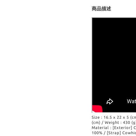
商品描述
Size : 16.5 x 22 x 5 (c
(cm) / Weight : 430 (g
Material : [Exterior]
100% / [Strap] Cowh